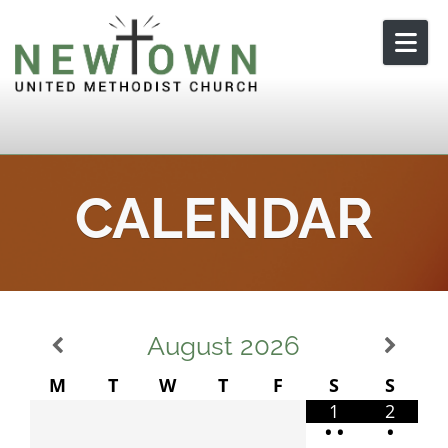
Skip to content
CALENDAR
August
2026
M
T
W
T
F
S
S
1
2
•
•
•